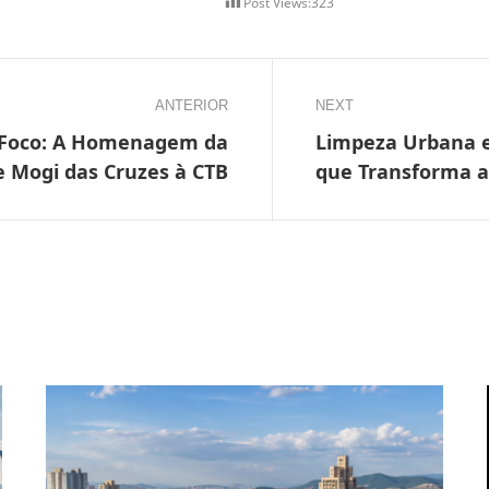
Post Views:
323
ANTERIOR
NEXT
m Foco: A Homenagem da
Limpeza Urbana e
 Mogi das Cruzes à CTB
que Transforma a