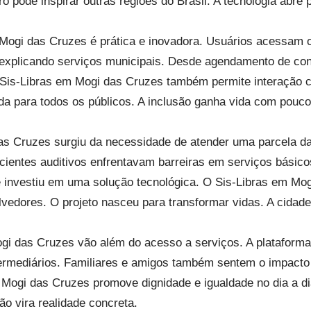
iro pode inspirar outras regiões do Brasil. A tecnologia abre
 Mogi das Cruzes é prática e inovadora. Usuários acessam o
explicando serviços municipais. Desde agendamento de con
 Sis-Libras em Mogi das Cruzes também permite interação c
ada para todos os públicos. A inclusão ganha vida com pouco
as Cruzes surgiu da necessidade de atender uma parcela da
cientes auditivos enfrentavam barreiras em serviços básico
 investiu em uma solução tecnológica. O Sis-Libras em Mog
lvedores. O projeto nasceu para transformar vidas. A cidade
ogi das Cruzes vão além do acesso a serviços. A platafor
ermediários. Familiares e amigos também sentem o impacto
 Mogi das Cruzes promove dignidade e igualdade no dia a d
ão vira realidade concreta.