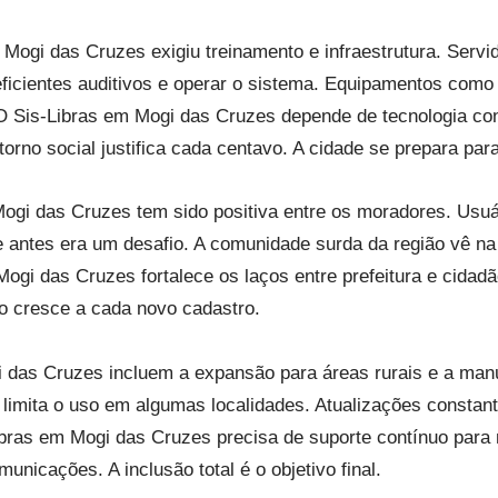
Mogi das Cruzes exigiu treinamento e infraestrutura. Serv
ficientes auditivos e operar o sistema. Equipamentos como
 O Sis-Libras em Mogi das Cruzes depende de tecnologia con
etorno social justifica cada centavo. A cidade se prepara para
Mogi das Cruzes tem sido positiva entre os moradores. Usuá
e antes era um desafio. A comunidade surda da região vê na 
ogi das Cruzes fortalece os laços entre prefeitura e cidad
ão cresce a cada novo cadastro.
i das Cruzes incluem a expansão para áreas rurais e a ma
ue limita o uso em algumas localidades. Atualizações consta
bras em Mogi das Cruzes precisa de suporte contínuo para nã
nicações. A inclusão total é o objetivo final.