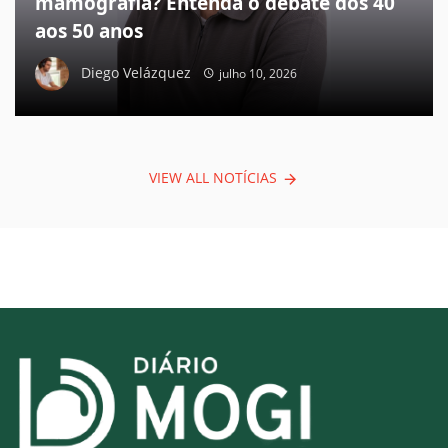
mamografia? Entenda o debate dos 40
aos 50 anos
Diego Velázquez
julho 10, 2026
VIEW ALL NOTÍCIAS