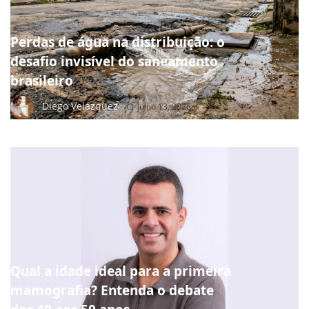
Perdas de água na distribuição: o
desafio invisível do saneamento
brasileiro
Diego Velázquez
julho 13, 2026
NOTÍCIAS
Qual a idade ideal para a primeira
mamografia? Entenda o debate