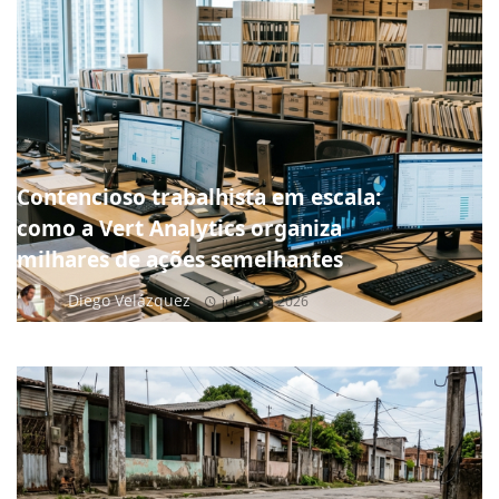
NOTÍCIAS
Contencioso trabalhista em escala:
como a Vert Analytics organiza
milhares de ações semelhantes
Diego Velázquez
julho 15, 2026
NOTÍCIAS