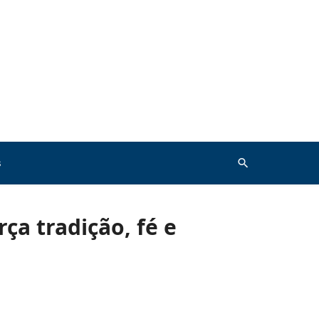
s
ça tradição, fé e