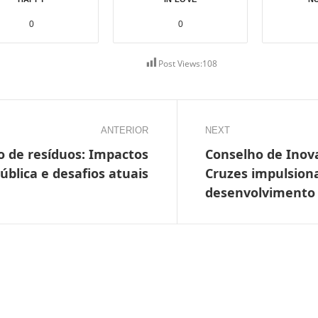
0
0
Post Views:
108
ANTERIOR
NEXT
 de resíduos: Impactos
Conselho de Inov
ública e desafios atuais
Cruzes impulsiona
desenvolvimento 