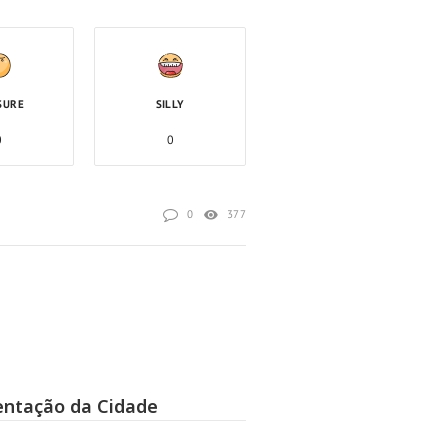
SURE
SILLY
0
0
0
377
entação da Cidade