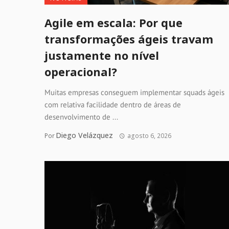
Agile em escala: Por que
transformações ágeis travam
justamente no nível
operacional?
Muitas empresas conseguem implementar squads ágeis
com relativa facilidade dentro de áreas de
desenvolvimento de ...
Diego Velázquez
Por
agosto 6, 2026