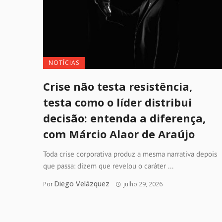
NOTÍCIAS
Crise não testa resistência,
testa como o líder distribui
decisão: entenda a diferença,
com Márcio Alaor de Araújo
Toda crise corporativa produz a mesma narrativa depois
que passa: dizem que revelou o caráter ...
Diego Velázquez
Por
julho 29, 2026