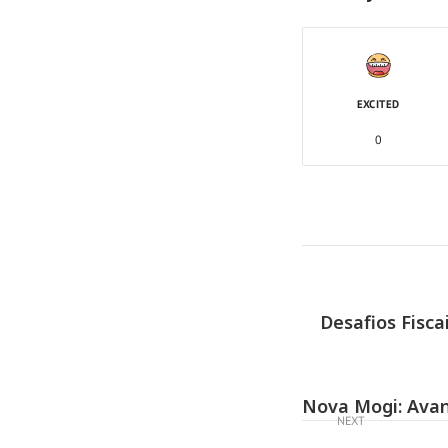
EXCITED
0
Desafios Fisca
Nova Mogi: Avan
NEXT