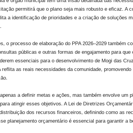
ia e órgão municipal tem uma visão detalhada das necessi
itação permitirá que o plano seja mais robusto e eficaz. A 
ita a identificação de prioridades e a criação de soluções m
.
es, o processo de elaboração do PPA 2026–2029 também con
 consultas públicas e outras formas de engajamento para qu
iderem essenciais para o desenvolvimento de Mogi das Cruz
A reflita as reais necessidades da comunidade, promovend
ção.
a apenas a definir metas e ações, mas também envolve um 
 para atingir esses objetivos. A Lei de Diretrizes Orçamentá
istribuição dos recursos financeiros, definindo como as re
se planejamento orçamentário é essencial para garantir a b