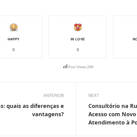
HAPPY
IN LOVE
N
0
0
Post Views:
286
ANTERIOR
NEXT
s: quais as diferenças e
Consultório na R
vantagens?
Acesso com Novo
Atendimento à Po