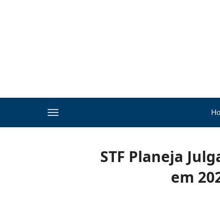
H
STF Planeja Jul
em 202