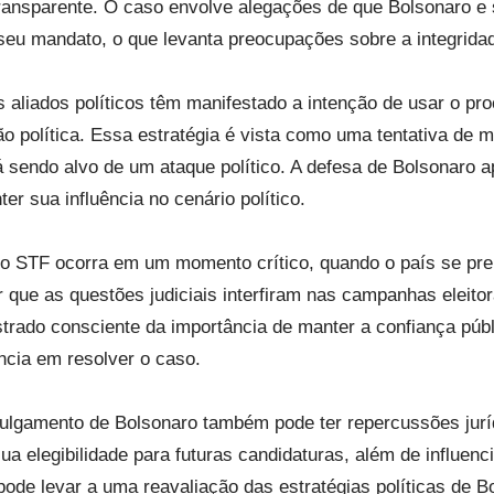
ansparente. O caso envolve alegações de que Bolsonaro e s
seu mandato, o que levanta preocupações sobre a integridade
aliados políticos têm manifestado a intenção de usar o pr
ão política. Essa estratégia é vista como uma tentativa de m
á sendo alvo de um ataque político. A defesa de Bolsonaro
er sua influência no cenário político.
no STF ocorra em um momento crítico, quando o país se prep
 que as questões judiciais interfiram nas campanhas eleito
rado consciente da importância de manter a confiança públi
ência em resolver o caso.
julgamento de Bolsonaro também pode ter repercussões jurídi
a elegibilidade para futuras candidaturas, além de influenci
ode levar a uma reavaliação das estratégias políticas de B