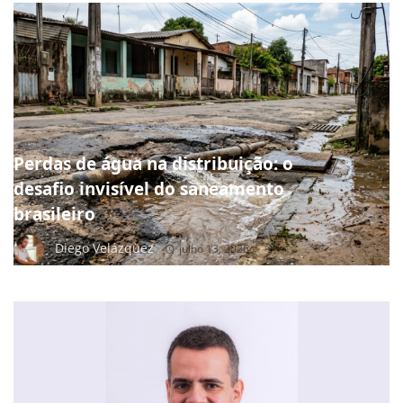
NOTÍCIAS
Perdas de água na distribuição: o
desafio invisível do saneamento
brasileiro
Diego Velázquez
julho 13, 2026
NOTÍCIAS