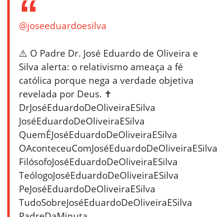
@joseeduardoesilva
⚠️ O Padre Dr. José Eduardo de Oliveira e
Silva alerta: o relativismo ameaça a fé
católica porque nega a verdade objetiva
revelada por Deus. ✝️
DrJoséEduardoDeOliveiraESilva
JoséEduardoDeOliveiraESilva
QuemÉJoséEduardoDeOliveiraESilva
OAconteceuComJoséEduardoDeOliveiraESilv
FilósofoJoséEduardoDeOliveiraESilva
TeólogoJoséEduardoDeOliveiraESilva
PeJoséEduardoDeOliveiraESilva
TudoSobreJoséEduardoDeOliveiraESilva
PadreDaMinuta