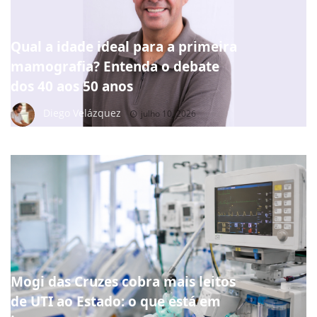
Qual a idade ideal para a primeira
mamografia? Entenda o debate
dos 40 aos 50 anos
Diego Velázquez
julho 10, 2026
NOTÍCIAS
Mogi das Cruzes cobra mais leitos
de UTI ao Estado: o que está em