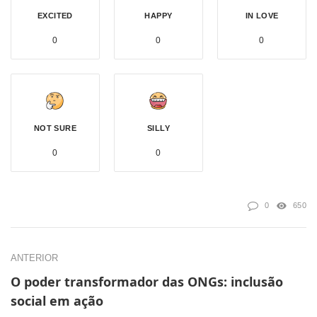
EXCITED
HAPPY
IN LOVE
0
0
0
NOT SURE
SILLY
0
0
0
650
ANTERIOR
O poder transformador das ONGs: inclusão
social em ação