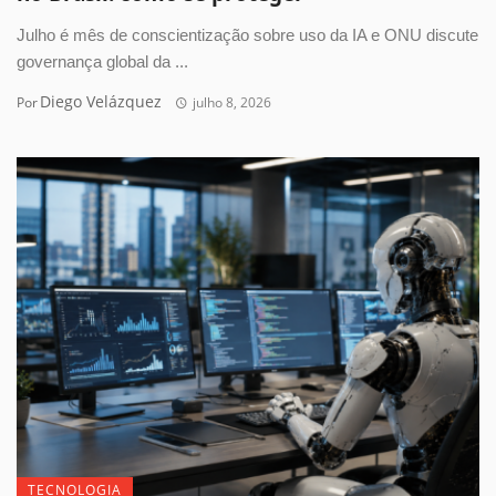
Julho é mês de conscientização sobre uso da IA e ONU discute
governança global da ...
Diego Velázquez
Por
julho 8, 2026
TECNOLOGIA